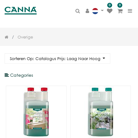
0
0
PRODUCT
CATEGORIE
Alle producten
Overige
CANNA TERRA
BIOCANNA
Sorteren Op: Catalogus Prijs: Laag Naar Hoog
CANNA COCO
Categories
CANNA AQUA
CANNA HYDRO
Additieven
Overige
Merchandise