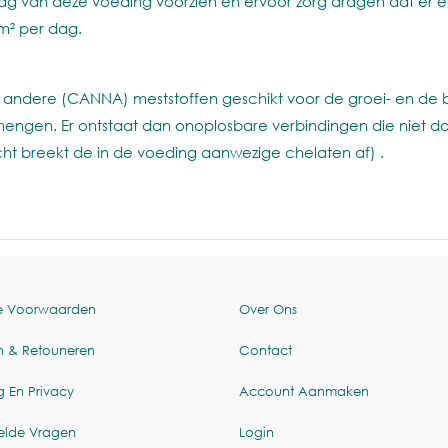
 dag van deze voeding voorzien en ervoor zorg dragen dat er 
 m² per dag.
 andere (CANNA) meststoffen geschikt voor de groei- en de b
mengen. Er ontstaat dan onoplosbare verbindingen die niet
icht breekt de in de voeding aanwezige chelaten af) .
e Voorwaarden
Over Ons
n & Retouneren
Contact
g En Privacy
Account Aanmaken
elde Vragen
Login