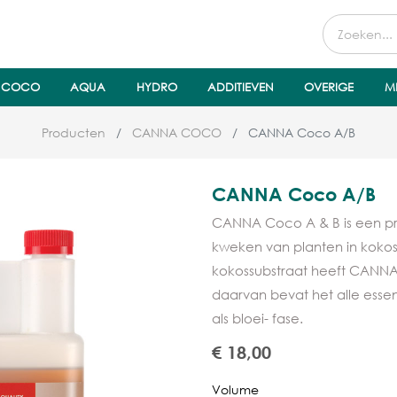
COCO
AQUA
HYDRO
ADDITIEVEN
OVERIGE
M
Producten
CANNA COCO
CANNA Coco A/B
CANNA Coco A/B
CANNA Coco A & B is een pr
kweken van planten in kokos
kokossubstraat heeft CANNA
daarvan bevat het alle esse
als bloei- fase.
€
18,00
Volume