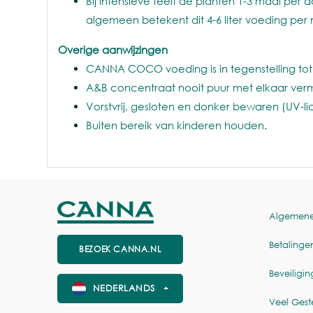
Bij intensieve teelt de planten 1-3 maal per
algemeen betekent dit 4-6 liter voeding per
Overige aanwijzingen
CANNA COCO voeding is in tegenstelling tot
A&B concentraat nooit puur met elkaar ver
Vorstvrij, gesloten en donker bewaren (UV-l
Buiten bereik van kinderen houden.
Algemen
Betalinge
BEZOEK CANNA.NL
Beveiligin
NEDERLANDS
Veel Gest