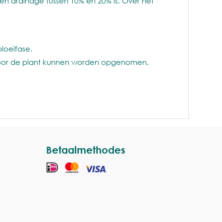
een drainage tussen 10% en 20% is. Over het
loeifase.
 door de plant kunnen worden opgenomen.
Betaalmethodes