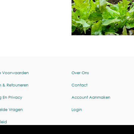
e Voorwaarden
Over Ons
n & Retouneren
Contact
g En Privacy
Account Aanmaken
elde Vragen
Login
leid