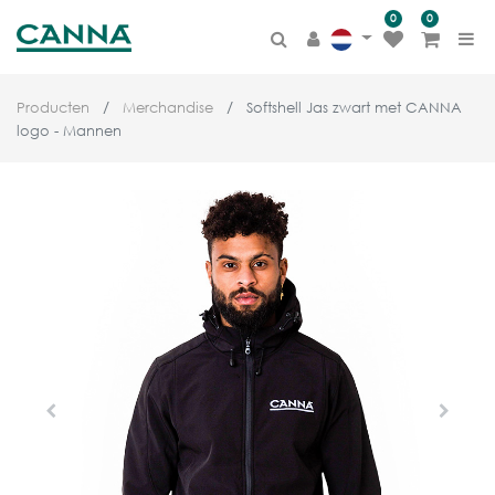
0
0
Producten
Merchandise
Softshell Jas zwart met CANNA
logo - Mannen