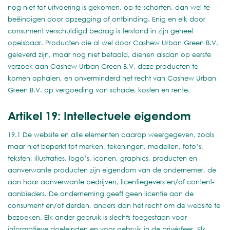
nog niet tot uitvoering is gekomen, op te schorten, dan wel te
beëindigen door opzegging of ontbinding. Enig en elk door
consument verschuldigd bedrag is terstond in zijn geheel
opeisbaar. Producten die al wel door Cashew Urban Green B.V.
geleverd zijn, maar nog niet betaald, dienen alsdan op eerste
verzoek aan Cashew Urban Green B.V. deze producten te
komen ophalen, en onverminderd het recht van Cashew Urban
Green B.V. op vergoeding van schade, kosten en rente.
Artikel 19: Intellectuele eigendom
19.1 De website en alle elementen daarop weergegeven, zoals
maar niet beperkt tot merken, tekeningen, modellen, foto’s,
teksten, illustraties, logo’s, iconen, graphics, producten en
aanverwante producten zijn eigendom van de ondernemer, de
aan haar aanverwante bedrijven, licentiegevers en/of content-
aanbieders. De onderneming geeft geen licentie aan de
consument en/of derden, anders dan het recht om de website te
bezoeken. Elk ander gebruik is slechts toegestaan voor
informatieve doeleinden en voor gebruik in de privésfeer. Elk