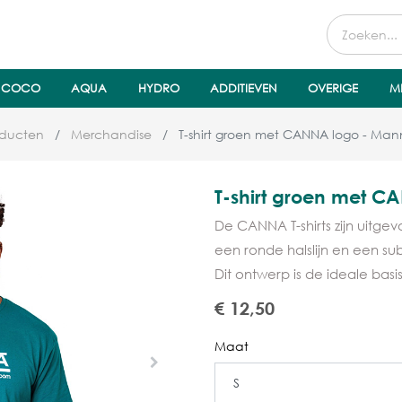
COCO
AQUA
HYDRO
ADDITIEVEN
OVERIGE
M
oducten
Merchandise
T-shirt groen met CANNA logo - Ma
T-shirt groen met 
De CANNA T-shirts zijn uitge
een ronde halslijn en een sub
Dit ontwerp is de ideale basi
€
12,50
Maat