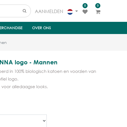
0
0
AANMELDEN
ERCHANDISE
OVER ONS
nnen
CANNA logo - Mannen
voerd in 100% biologisch katoen en voorzien van
tiel logo.
s voor alledaagse looks.