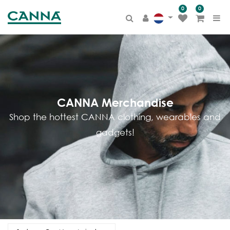
0
0
PRODUCT
CATEGORIE
Alle producten
CANNA TERRA
BIOCANNA
CANNA Merchandise
CANNA COCO
Shop the hottest CANNA clothing, wearables and
CANNA AQUA
gadgets!
CANNA HYDRO
Additieven
Overige
Merchandise