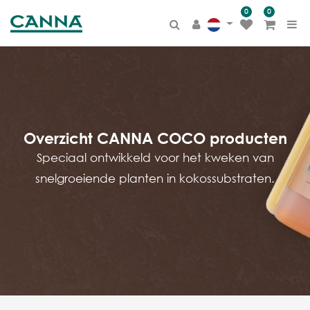
0
0
PRODUCT
CATEGORIE
Alle producten
CANNA TERRA
BIOCANNA
Overzicht CANNA COCO producten
CANNA COCO
Speciaal ontwikkeld voor het kweken van
CANNA AQUA
snelgroeiende planten in kokossubstraten.
CANNA HYDRO
Additieven
Overige
Merchandise