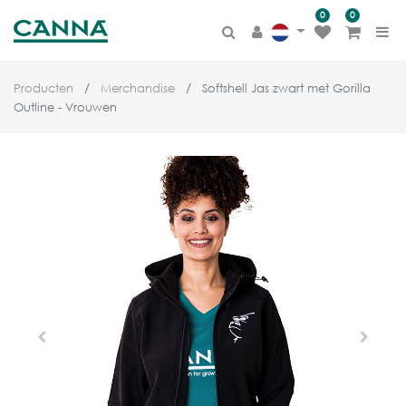
0
0
Producten
Merchandise
Softshell Jas zwart met Gorilla
Outline - Vrouwen