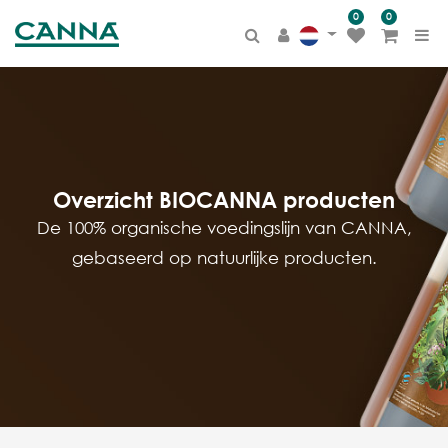
0
0
PRODUCT
CATEGORIE
Alle producten
CANNA TERRA
BIOCANNA
Overzicht BIOCANNA producten
CANNA COCO
De 100% organische voedingslijn van CANNA,
CANNA AQUA
gebaseerd op natuurlijke producten.
CANNA HYDRO
Additieven
Overige
Merchandise