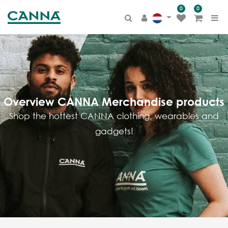
0
0
PRODUCT
CATEGORIE
Alle producten
CANNA TERRA
BIOCANNA
Overview CANNA Merchandise products
CANNA COCO
Shop the hottest CANNA clothing, wearables and
CANNA AQUA
gadgets!
CANNA HYDRO
Additieven
Overige
Merchandise